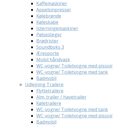
Kaffemaskiner
Appelsinpresser
Kølebrønde
Køleskabe
Isterningemaskiner
Pølsesteger
Brødrister
Soundboks 3
Æresporte
Mobil håndvask
WC-vogne/ Toiletvogne med pissoir
WC-vogne/ Toiletvogne med tank
Badmobil
Udlejning Trailere
Flyttetrailere
Alm. trailer / havetrailer
Køletrailere
WC-vogne/ Toiletvogne med tank
WC-vogne/ Toiletvogne med pissoir
Badmobil