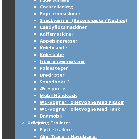
Cocktailanlæg
Popcornmaskiner
Snackvarmer (Baconsnacks / Nachos)
Candyflossmaskiner
Kaffemaskiner
Appelsinpresser
Kølebrønde
Køleskabe
Isterningemaskiner
Pølsesteger
Brødrister
Soundboks 3
Æresporte
Mobil Håndvask
WC-Vogne/ Toiletvogne Med Pissoir
WC-Vogne/ Toiletvogne Med Tank
Badmobil
Udlejning Trailere
Flyttetrailere
Alm. Trailer / Havetrailer