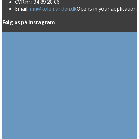
CVR.nr.:
34 89 28 06
Email:
mm@kolemanden.dk
Opens in your application
Følg os på Instagram