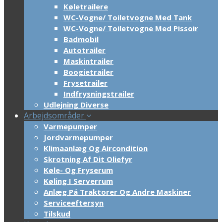
Køletrailere
WC-Vogne/ Toiletvogne Med Tank
WC-Vogne/ Toiletvogne Med Pissoir
Badmobil
Autotrailer
Maskintrailer
Boogietrailer
Frysetrailer
Indfrysningstrailer
Udlejning Diverse
Arbejdsområder
Varmepumper
Jordvarmepumper
Klimaanlæg Og Aircondition
Skrotning Af Dit Oliefyr
Køle- Og Fryserum
Køling I Serverrum
Anlæg På Traktorer Og Andre Maskiner
Serviceeftersyn
Tilskud