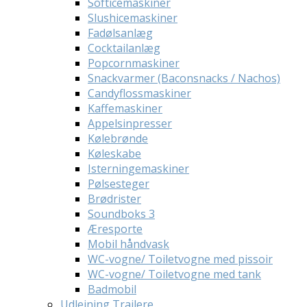
Softicemaskiner
Slushicemaskiner
Fadølsanlæg
Cocktailanlæg
Popcornmaskiner
Snackvarmer (Baconsnacks / Nachos)
Candyflossmaskiner
Kaffemaskiner
Appelsinpresser
Kølebrønde
Køleskabe
Isterningemaskiner
Pølsesteger
Brødrister
Soundboks 3
Æresporte
Mobil håndvask
WC-vogne/ Toiletvogne med pissoir
WC-vogne/ Toiletvogne med tank
Badmobil
Udlejning Trailere