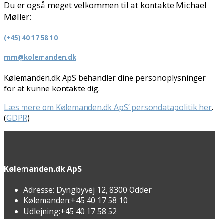
Du er også meget velkommen til at kontakte Michael
Møller:
(+45) 40 17 58 10
mm@kolemanden.dk
Kølemanden.dk ApS behandler dine personoplysninger
for at kunne kontakte dig.
Læs mere om Kølemanden.dk ApS’ persondatapolitik her
.
(
GDPR
)
Kølemanden.dk ApS
Adresse:
Dyngbyvej 12, 8300 Odder
Kølemanden:
+45 40 17 58 10
Udlejning:
+45 40 17 58 52