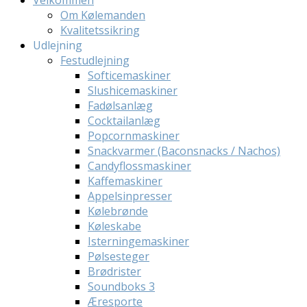
Velkommen
Om Kølemanden
Kvalitetssikring
Udlejning
Festudlejning
Softicemaskiner
Slushicemaskiner
Fadølsanlæg
Cocktailanlæg
Popcornmaskiner
Snackvarmer (Baconsnacks / Nachos)
Candyflossmaskiner
Kaffemaskiner
Appelsinpresser
Kølebrønde
Køleskabe
Isterningemaskiner
Pølsesteger
Brødrister
Soundboks 3
Æresporte