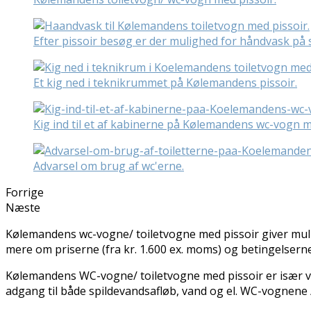
Efter pissoir besøg er der mulighed for håndvask på s
Et kig ned i teknikrummet på Kølemandens pissoir.
Kig ind til et af kabinerne på Kølemandens wc-vogn m
Advarsel om brug af wc'erne.
Forrige
Næste
Kølemandens wc-vogne/ toiletvogne med pissoir giver muligh
mere om priserne (fra kr. 1.600 ex. moms) og betingelsern
Kølemandens WC-vogne/ toiletvogne med pissoir er især v
adgang til både spildevandsafløb, vand og el. WC-vognene /t