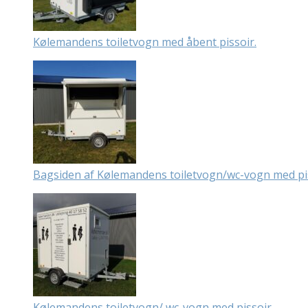
Kølemandens toiletvogn med åbent pissoir.
Bagsiden af Kølemandens toiletvogn/wc-vogn med pis
Kølemandens toiletvogn/ wc-vogn med pissoir.