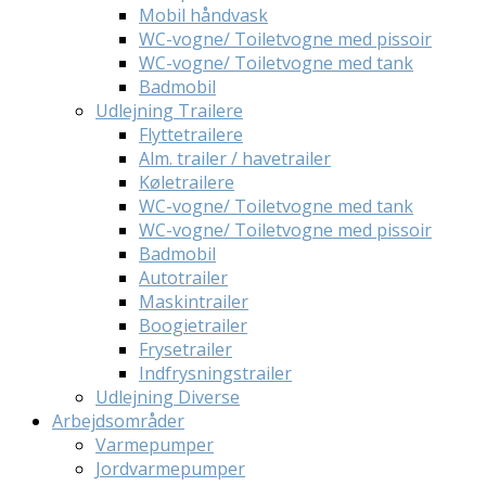
Mobil håndvask
WC-vogne/ Toiletvogne med pissoir
WC-vogne/ Toiletvogne med tank
Badmobil
Udlejning Trailere
Flyttetrailere
Alm. trailer / havetrailer
Køletrailere
WC-vogne/ Toiletvogne med tank
WC-vogne/ Toiletvogne med pissoir
Badmobil
Autotrailer
Maskintrailer
Boogietrailer
Frysetrailer
Indfrysningstrailer
Udlejning Diverse
Arbejdsområder
Varmepumper
Jordvarmepumper