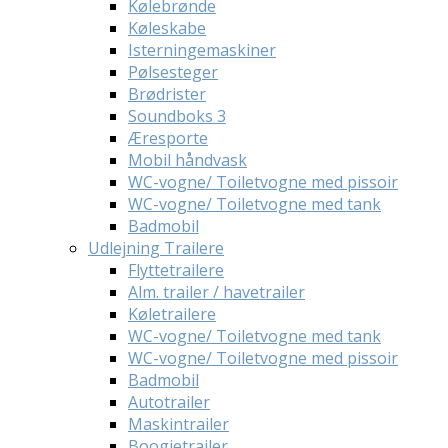
Kølebrønde
Køleskabe
Isterningemaskiner
Pølsesteger
Brødrister
Soundboks 3
Æresporte
Mobil håndvask
WC-vogne/ Toiletvogne med pissoir
WC-vogne/ Toiletvogne med tank
Badmobil
Udlejning Trailere
Flyttetrailere
Alm. trailer / havetrailer
Køletrailere
WC-vogne/ Toiletvogne med tank
WC-vogne/ Toiletvogne med pissoir
Badmobil
Autotrailer
Maskintrailer
Boogietrailer