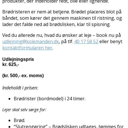
produkter, der indeholder fedt, olie eller lignende.
Brødristeren er nem at betjene. Brødet placeres blot på
båndet, som kører det gennem maskinen til ristning, og
lader det falde ned ad brødslisken, klar til spisning.
Ved du allerede nu, hvad du ønsker at leje – book nu på
udlejning@kolemanden.dk
, på tlf.
40 17 58 52
eller benyt
kontaktformularen her
.
Udlejningspris
kr. 625,-
(kr. 500,- ex. moms)
Indeholdt i prisen:
Brødrister (bordmodel) i 24 timer.
Lejer skal selv sørge for:
Brød.
“Slutrengøring” – Brødslisken udtages, tømmes for