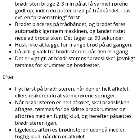
brødristen bruge 2-3 min på at få varmet rørene
godt op, inden du putter brød på trådbåndet – lav
evt. en ”prøveristning” først.
Brødet placeres på trådbåndet, og brødet føres
automatisk igennem maskinen, og lander ristet
nede ad brødslisken. Det tager ca. 90 sekunder.
Husk ikke at lægge for mange brød på ad gangen.
Gå aldrig væk fra brødristeren, når den er i gang.
Det er vigtigt, at brødristerens ”brødsliske” jævnligt
tømmes for krummer og brødrester.
Efter
Flyt først på brødristeren, når den er helt afkølet,
ellers risikerer du at varmerørene springer.
Når brødristeren er helt afkølet, skal brødslisken
aftages, tømmes for de sidste brødkrummer og
aftørres med en fugtig klud, og herefter påsættes
brødristeren igen.
Ligeledes aftørres brødristeren udenpå med en
fugtig klud, når den er afkølet.