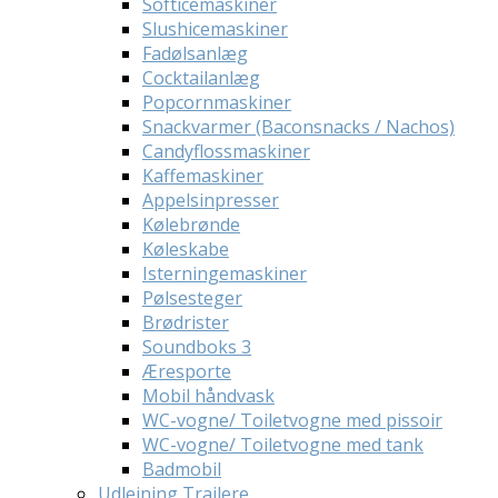
Softicemaskiner
Slushicemaskiner
Fadølsanlæg
Cocktailanlæg
Popcornmaskiner
Snackvarmer (Baconsnacks / Nachos)
Candyflossmaskiner
Kaffemaskiner
Appelsinpresser
Kølebrønde
Køleskabe
Isterningemaskiner
Pølsesteger
Brødrister
Soundboks 3
Æresporte
Mobil håndvask
WC-vogne/ Toiletvogne med pissoir
WC-vogne/ Toiletvogne med tank
Badmobil
Udlejning Trailere