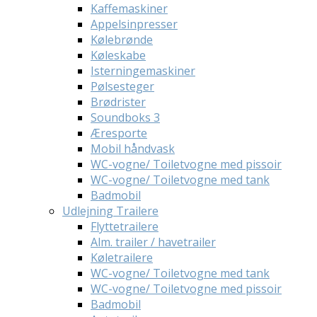
Kaffemaskiner
Appelsinpresser
Kølebrønde
Køleskabe
Isterningemaskiner
Pølsesteger
Brødrister
Soundboks 3
Æresporte
Mobil håndvask
WC-vogne/ Toiletvogne med pissoir
WC-vogne/ Toiletvogne med tank
Badmobil
Udlejning Trailere
Flyttetrailere
Alm. trailer / havetrailer
Køletrailere
WC-vogne/ Toiletvogne med tank
WC-vogne/ Toiletvogne med pissoir
Badmobil