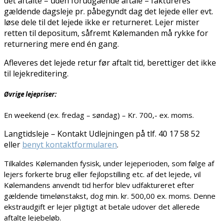
det aftalte – uden forudgående aftale – faktureres
gældende dagsleje pr. påbegyndt dag det lejede eller evt.
løse dele til det lejede ikke er returneret. Lejer mister
retten til depositum, såfremt Kølemanden må rykke for
returnering mere end én gang.
Afleveres det lejede retur før aftalt tid, berettiger det ikke
til lejekreditering.
Øvrige lejepriser:
En weekend (ex. fredag – søndag) – Kr. 700,- ex. moms.
Langtidsleje – Kontakt Udlejningen på tlf. 40 17 58 52
eller
benyt kontaktformularen
.
Tilkaldes Kølemanden fysisk, under lejeperioden, som følge af
lejers forkerte brug eller fejlopstilling etc. af det lejede, vil
Kølemandens anvendt tid herfor blev udfaktureret efter
gældende timelønstakst, dog min. kr. 500,00 ex. moms. Denne
ekstraudgift er lejer pligtigt at betale udover det allerede
aftalte lejebeløb.