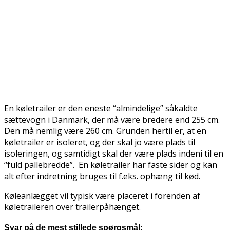
En køletrailer er den eneste “almindelige” såkaldte
sættevogn i Danmark, der må være bredere end 255 cm.
Den må nemlig være 260 cm. Grunden hertil er, at en
køletrailer er isoleret, og der skal jo være plads til
isoleringen, og samtidigt skal der være plads indeni til en
“fuld pallebredde”. En køletrailer har faste sider og kan
alt efter indretning bruges til f.eks. ophæng til kød.
Køleanlægget vil typisk være placeret i forenden af
køletraileren over trailerpåhænget.
Svar på de mest stillede spørgsmål: