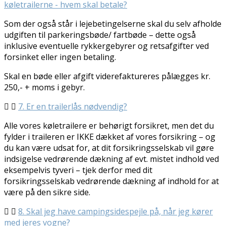
køletrailerne - hvem skal betale?
Som der også står i lejebetingelserne skal du selv afholde
udgiften til parkeringsbøde/ fartbøde – dette også
inklusive eventuelle rykkergebyrer og retsafgifter ved
forsinket eller ingen betaling.
Skal en bøde eller afgift viderefaktureres pålægges kr.
250,- + moms i gebyr.
7. Er en trailerlås nødvendig?
Alle vores køletrailere er behørigt forsikret, men det du
fylder i traileren er IKKE dækket af vores forsikring – og
du kan være udsat for, at dit forsikringsselskab vil gøre
indsigelse vedrørende dækning af evt. mistet indhold ved
eksempelvis tyveri – tjek derfor med dit
forsikringsselskab vedrørende dækning af indhold for at
være på den sikre side.
8. Skal jeg have campingsidespejle på, når jeg kører
med jeres vogne?