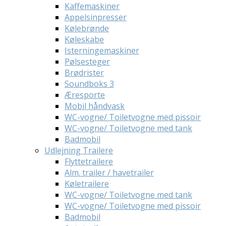
Kaffemaskiner
Appelsinpresser
Kølebrønde
Køleskabe
Isterningemaskiner
Pølsesteger
Brødrister
Soundboks 3
Æresporte
Mobil håndvask
WC-vogne/ Toiletvogne med pissoir
WC-vogne/ Toiletvogne med tank
Badmobil
Udlejning Trailere
Flyttetrailere
Alm. trailer / havetrailer
Køletrailere
WC-vogne/ Toiletvogne med tank
WC-vogne/ Toiletvogne med pissoir
Badmobil