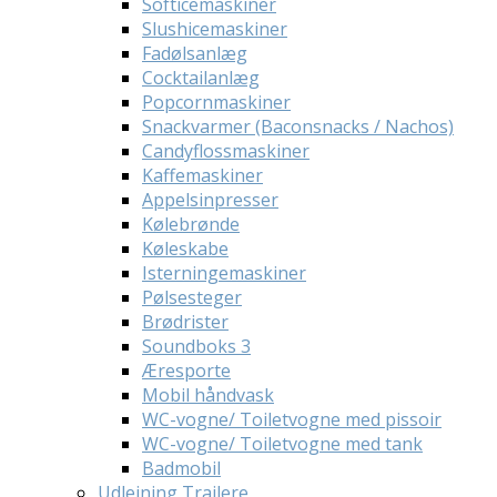
Softicemaskiner
Slushicemaskiner
Fadølsanlæg
Cocktailanlæg
Popcornmaskiner
Snackvarmer (Baconsnacks / Nachos)
Candyflossmaskiner
Kaffemaskiner
Appelsinpresser
Kølebrønde
Køleskabe
Isterningemaskiner
Pølsesteger
Brødrister
Soundboks 3
Æresporte
Mobil håndvask
WC-vogne/ Toiletvogne med pissoir
WC-vogne/ Toiletvogne med tank
Badmobil
Udlejning Trailere