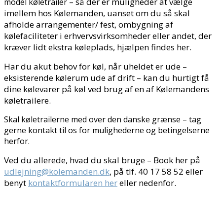
– så der er muligheder at vælge
model køletrailer
imellem hos Kølemanden, uanset om du så skal
afholde arrangementer/ fest, ombygning af
kølefaciliteter i erhvervsvirksomheder eller andet, der
kræver lidt ekstra køleplads, hjælpen findes her.
Har du akut behov for køl, når uheldet er ude –
eksisterende kølerum ude af drift – kan du hurtigt få
dine kølevarer på køl ved brug af en af Kølemandens
køletrailere.
Skal køletrailerne med over den danske grænse – tag
gerne kontakt til os for mulighederne og betingelserne
herfor.
Ved du allerede, hvad du skal bruge – Book her på
udlejning@kolemanden.dk
, på tlf. 40 17 58 52 eller
benyt
kontaktformularen her
eller nedenfor.